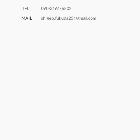
TEL
090-3161-6502
MAIL
shigeo.fukuda25@gmail.com